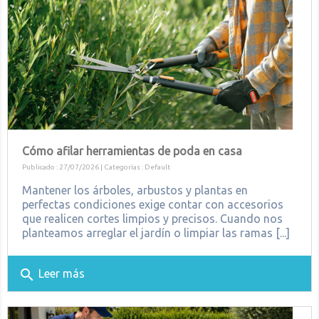
Cómo afilar herramientas de poda en casa
Publicado : 27/07/2026 | Categorías :
Default
Mantener los árboles, arbustos y plantas en
perfectas condiciones exige contar con accesorios
que realicen cortes limpios y precisos. Cuando nos
planteamos arreglar el jardín o limpiar las ramas [...]
search
Leer más