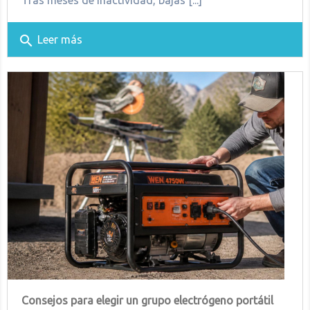
Tras meses de inactividad, bajas [...]
search
Leer más
Consejos para elegir un grupo electrógeno portátil