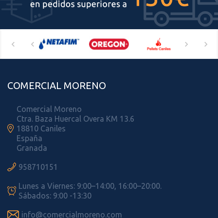
COMERCIAL MORENO
Comercial Moreno
Ctra. Baza Huercal Overa KM 13.6

18810 Caniles
España
Granada

958710151
Lunes a Viernes: 9:00–14:00, 16:00–20:00.

Sábados: 9:00 -13:30

info@comercialmoreno.com