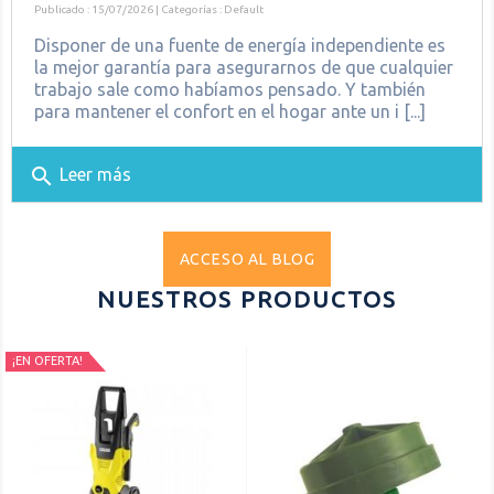
Publicado : 15/07/2026 | Categorías :
Default
Disponer de una fuente de energía independiente es
la mejor garantía para asegurarnos de que cualquier
trabajo sale como habíamos pensado. Y también
para mantener el confort en el hogar ante un i [...]
search
Leer más
ACCESO AL BLOG
NUESTROS PRODUCTOS
¡EN OFERTA!