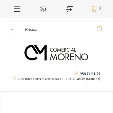
0




958 71 01 51
Ctra. Baza Huercal Overa KM 12 - 18810 Caniles (Granada)