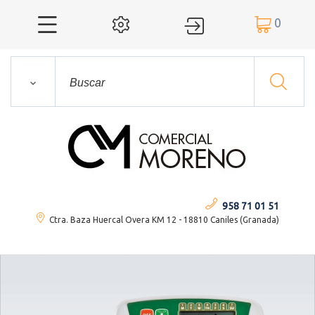
0




958 71 01 51
Ctra. Baza Huercal Overa KM 12 - 18810 Caniles (Granada)