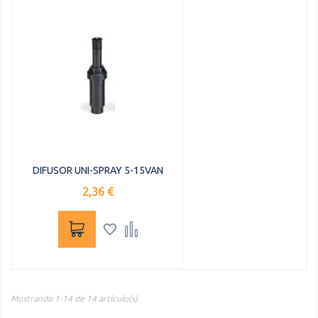
DIFUSOR UNI-SPRAY 5-15VAN
Precio
2,36 €


Mostrando 1-14 de 14 artículo(s)