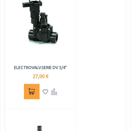
ELECTROVALV.SERIE DV 3/4"
Precio
27,00 €

