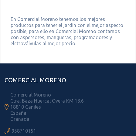
En Comercial Moreno tenemos los mejores
productos para tener el jardín con el mejor aspecto
posible, para ello en Comercial Moreno contamos
con aspersores, mangueras, programadores y
elctroválvulas al mejor precio.
COMERCIAL MORENO
Comercial Moreno
Ctra. Baza Huercal Overa KM 13.6

18810 Caniles
España
Granada

958710151