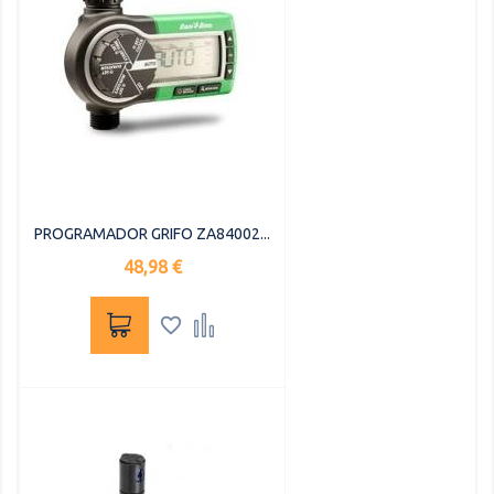
PROGRAMADOR GRIFO ZA84002...
Precio
48,98 €

