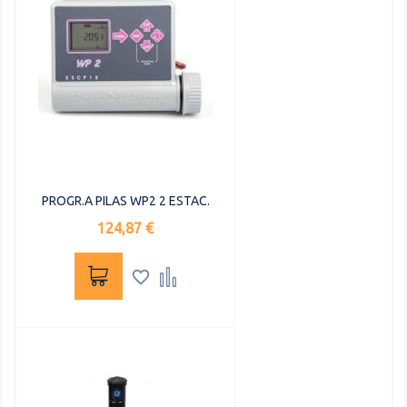
PROGR.A PILAS WP2 2 ESTAC.
Precio
124,87 €

