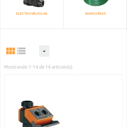
ELECTROVÁLVULAS
MANGUERAS



Mostrando 1-14 de 14 artículo(s)