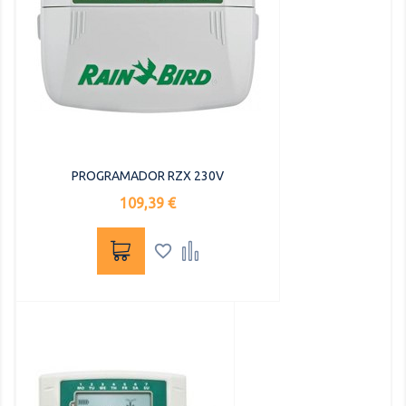
PROGRAMADOR RZX 230V
Precio
109,39 €

