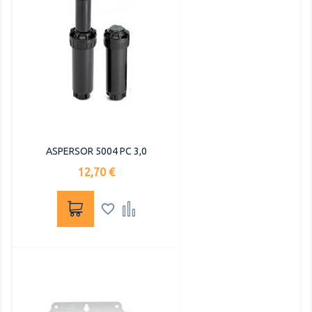
ASPERSOR 5004 PC 3,0
Precio
12,70 €

