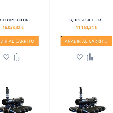
UIPO AZUD HELIX...
EQUIPO AZUD HELIX...
Precio
Precio
16.058,32 €
11.163,34 €
DIR AL CARRITO
AÑADIR AL CARRITO



