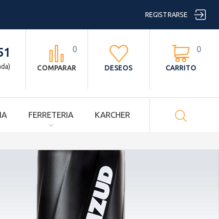

REGISTRARSE
0
0



51
ada)
COMPARAR
DESEOS
CARRITO

IA
FERRETERIA
KARCHER