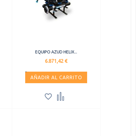
EQUIPO AZUD HELIX...
Precio
6.871,42 €
AÑADIR AL CARRITO

