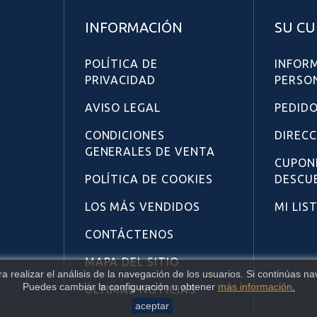
INFORMACIÓN
SU C
POLÍTICA DE
INFOR
PRIVACIDAD
PERSO
AVISO LEGAL
PEDID
CONDICIONES
DIREC
GENERALES DE VENTA
CUPON
POLÍTICA DE COOKIES
DESCU
LOS MÁS VENDIDOS
MI LIS
CONTÁCTENOS
MAPA DEL SITIO
ara realizar el análisis de la navegación de los usuarios. Si continúas
Puedes cambiar la configuración u obtener
más información
.
ÚLTIMAS NOTICIAS
aceptar