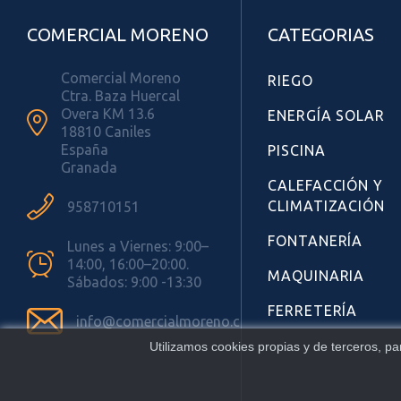
COMERCIAL MORENO
CATEGORIAS
Comercial Moreno
RIEGO
Ctra. Baza Huercal
Overa KM 13.6
ENERGÍA SOLAR

18810 Caniles
España
PISCINA
Granada
CALEFACCIÓN Y

CLIMATIZACIÓN
958710151
FONTANERÍA
Lunes a Viernes: 9:00–

14:00, 16:00–20:00.
MAQUINARIA
Sábados: 9:00 -13:30
FERRETERÍA

info@comercialmoreno.com
Utilizamos cookies propias y de terceros, p