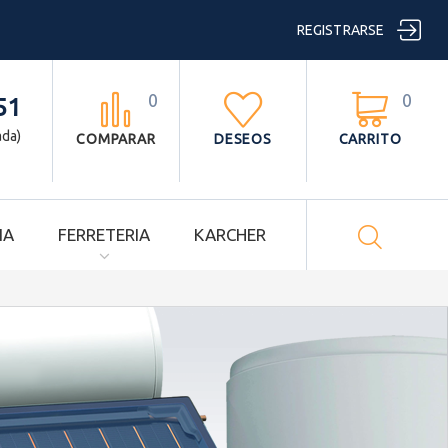

REGISTRARSE
0
0



51
ada)
COMPARAR
DESEOS
CARRITO

IA
FERRETERIA
KARCHER