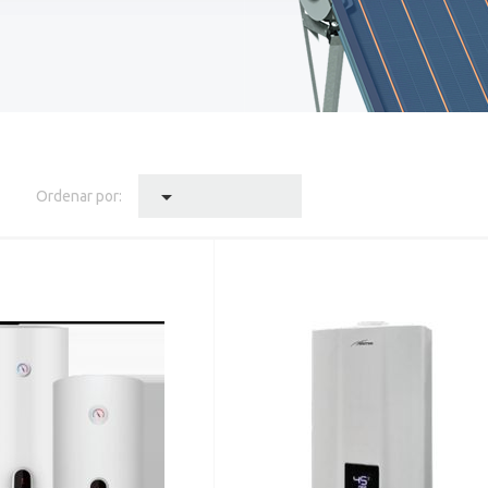

Ordenar por: