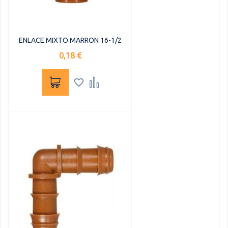
ENLACE MIXTO MARRON 16-1/2
Precio
0,18 €

