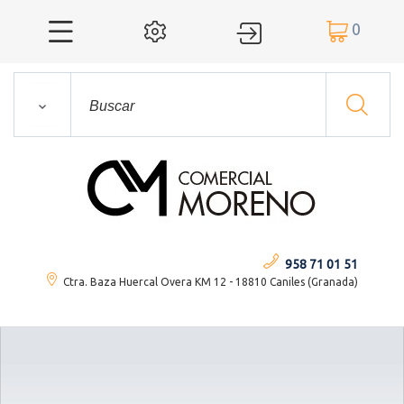
0




958 71 01 51
Ctra. Baza Huercal Overa KM 12 - 18810 Caniles (Granada)