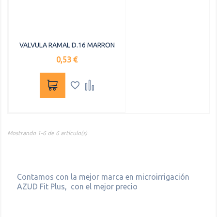
VALVULA RAMAL D.16 MARRON
Precio
0,53 €


Mostrando 1-6 de 6 artículo(s)
Contamos con la mejor marca en microirrigación
AZUD Fit Plus, con el mejor precio