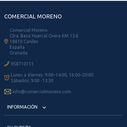
COMERCIAL MORENO
Comercial Moreno
Ctra. Baza Huercal Overa KM 13.6

18810 Caniles
España
Granada

958710151
Lunes a Viernes: 9:00–14:00, 16:00–20:00.

Sábados: 9:00 -13:30

info@comercialmoreno.com
INFORMACIÓN
