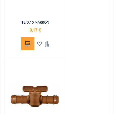
TE D.16 MARRON
Precio
0,17 €

