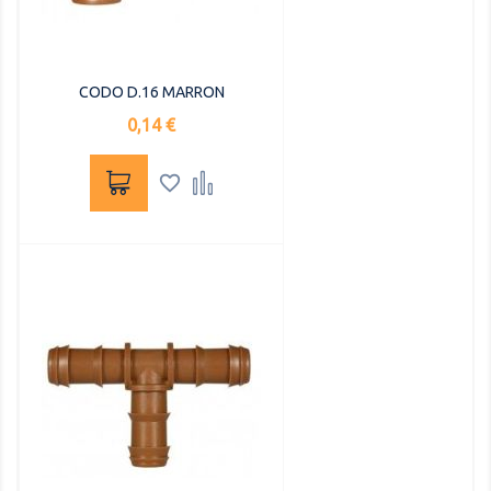
CODO D.16 MARRON
Precio
0,14 €

