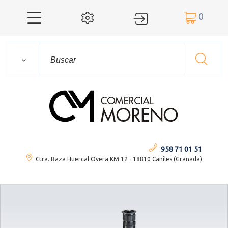
0




958 71 01 51
Ctra. Baza Huercal Overa KM 12 - 18810 Caniles (Granada)