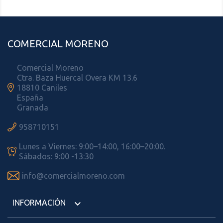
COMERCIAL MORENO
Comercial Moreno
Ctra. Baza Huercal Overa KM 13.6

18810 Caniles
España
Granada

958710151
Lunes a Viernes: 9:00–14:00, 16:00–20:00.

Sábados: 9:00 -13:30

info@comercialmoreno.com
INFORMACIÓN
