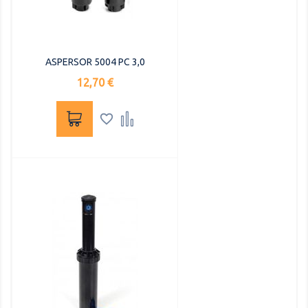
ASPERSOR 5004 PC 3,0
Precio
12,70 €

