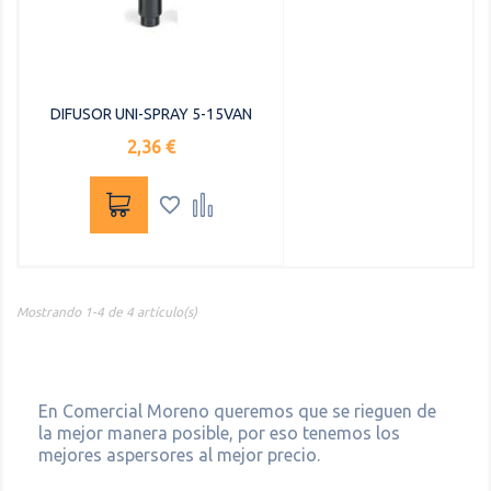
DIFUSOR UNI-SPRAY 5-15VAN
Precio
2,36 €


Mostrando 1-4 de 4 artículo(s)
En Comercial Moreno queremos que se rieguen de
la mejor manera posible, por eso tenemos los
mejores aspersores al mejor precio.