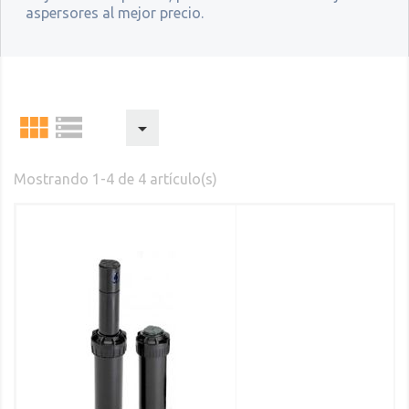
aspersores al mejor precio.



Mostrando 1-4 de 4 artículo(s)