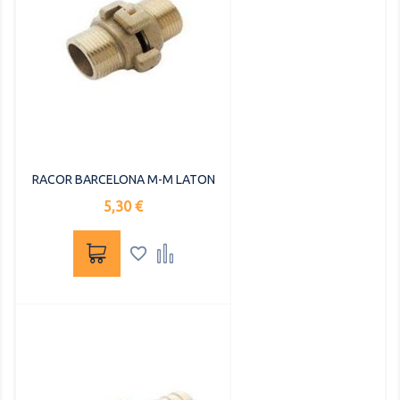
RACOR BARCELONA M-M LATON
Precio
5,30 €

