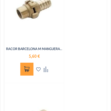
RACOR BARCELONA M MANGUERA...
Precio
5,60 €

