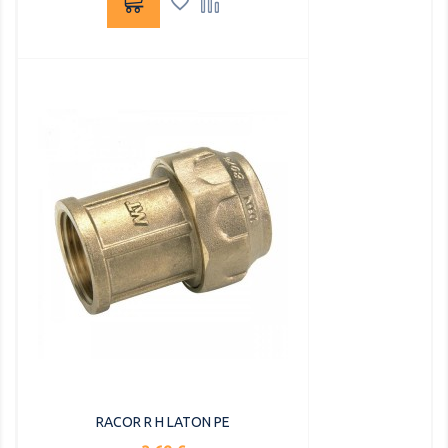


RACOR R H LATON PE