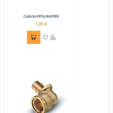
Codo En PPSU RAYPER
Precio
1,05 €

