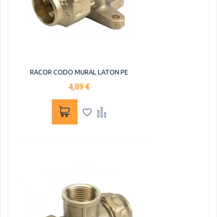
RACOR CODO MURAL LATON PE
Precio
4,89 €

