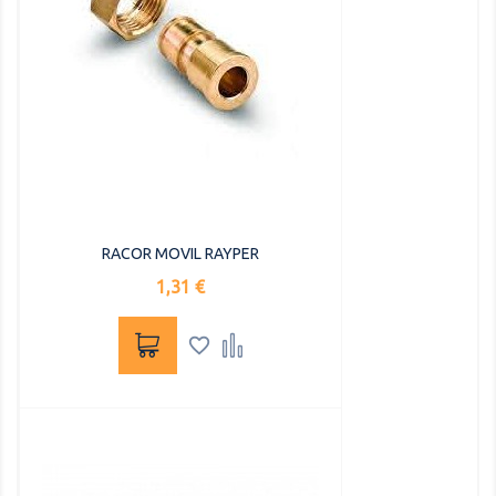
RACOR MOVIL RAYPER
Precio
1,31 €

