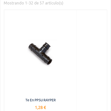
Mostrando 1-32 de 57 artículo(s)
Te En PPSU RAYPER
Precio
1,28 €