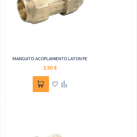
MANGUITO ACOPLAMIENTO LATON PE
Precio
3,90 €

