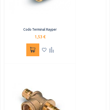
Codo Terminal Rayper
Precio
1,53 €

