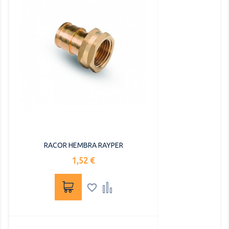
RACOR HEMBRA RAYPER
Precio
1,52 €

