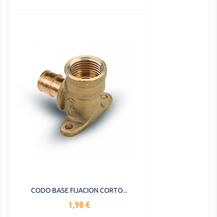
CODO BASE FIJACION CORTO...
Precio
1,98 €