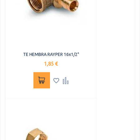
TE HEMBRA RAYPER 16x1/2"
Precio
1,85 €

