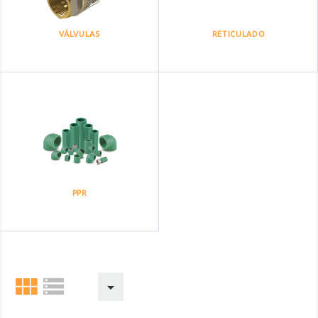
VÁLVULAS
RETICULADO
PPR


