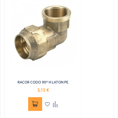
RACOR CODO 90º H LATON PE
Precio
3,15 €

