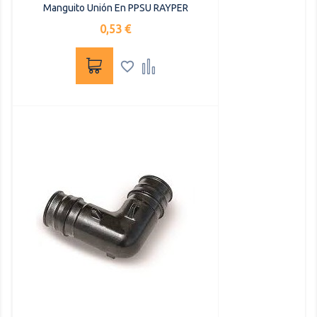
Manguito Unión En PPSU RAYPER
Precio
0,53 €

