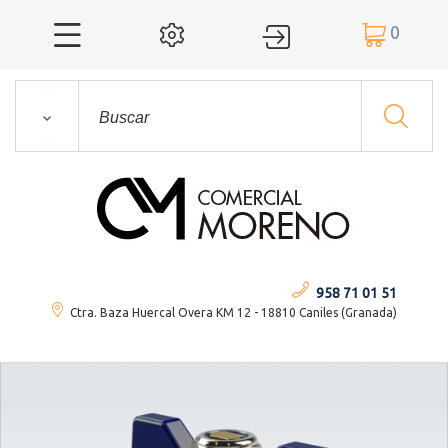
0




958 71 01 51
Ctra. Baza Huercal Overa KM 12 - 18810 Caniles (Granada)