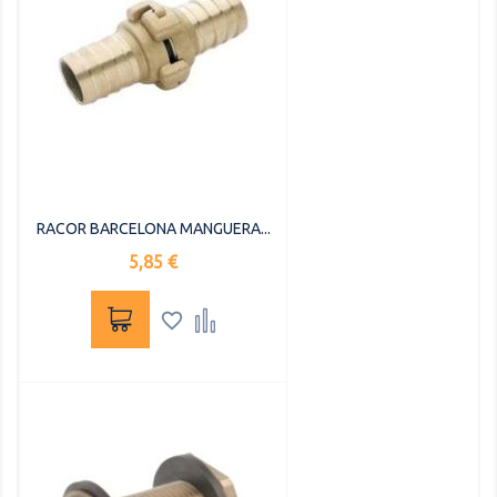
RACOR BARCELONA MANGUERA...
Precio
5,85 €

