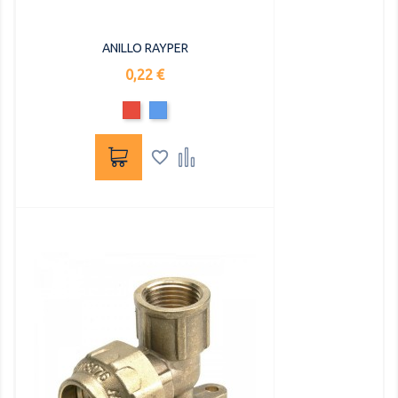
ANILLO RAYPER
Precio
0,22 €
Rojo
Azul

