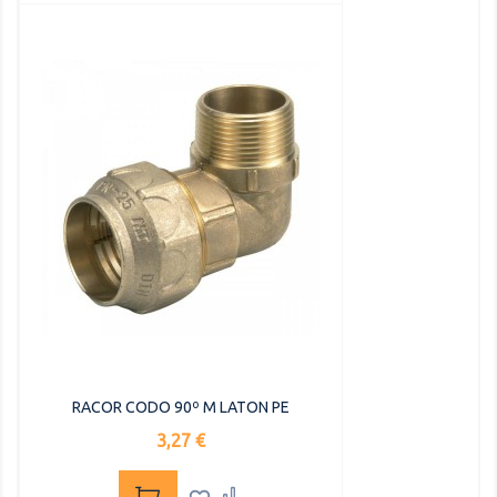
RACOR CODO 90º M LATON PE
Precio
3,27 €