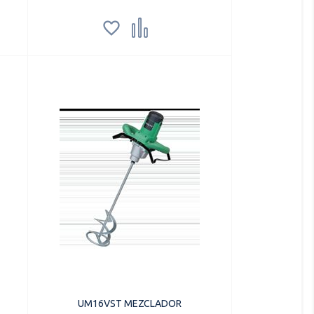


UM16VST MEZCLADOR