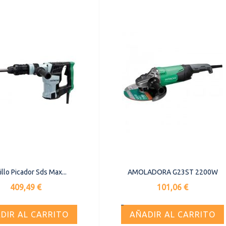
illo Picador Sds Max...
AMOLADORA G23ST 2200W
Precio
Precio
409,49 €
101,06 €
DIR AL CARRITO
AÑADIR AL CARRITO