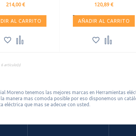
Precio
Precio
214,00 €
120,89 €
DIR AL CARRITO
AÑADIR AL CARRITO




6 artículo(s)
al Moreno tenemos las mejores marcas en Herramientas eléctri
 la manera mas comoda posible por eso disponemos un catálo
a eléctrica que mas se adecue con usted.