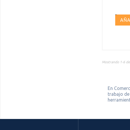
AÑA
Mostrando 1-6 de 
En Comerci
trabajo de
herramient