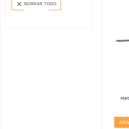

BORRAR TODO
Mart
AÑA