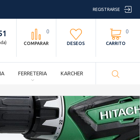

REGISTRARSE
0
0



51
ada)
COMPARAR
DESEOS
CARRITO

IA
FERRETERIA
KARCHER