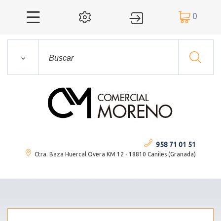
0




958 71 01 51
Ctra. Baza Huercal Overa KM 12 - 18810 Caniles (Granada)