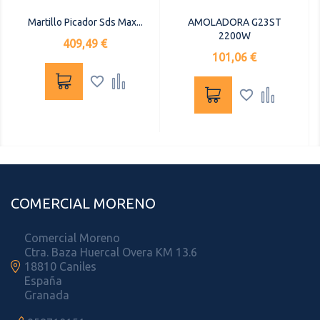
Martillo Picador Sds Max...
AMOLADORA G23ST
2200W
Precio
409,49 €
Precio
101,06 €




COMERCIAL MORENO
Comercial Moreno
Ctra. Baza Huercal Overa KM 13.6

18810 Caniles
España
Granada