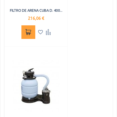
FILTRO DE ARENA CUBA D. 400...
Precio
216,06 €

