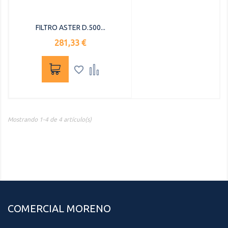
FILTRO ASTER D.500...
Precio
281,33 €


Mostrando 1-4 de 4 artículo(s)
COMERCIAL MORENO