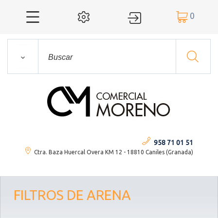
0




958 71 01 51
Ctra. Baza Huercal Overa KM 12 - 18810 Caniles (Granada)
FILTROS DE ARENA