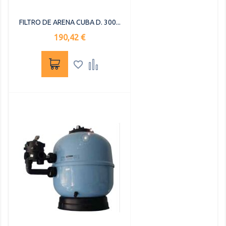
FILTRO DE ARENA CUBA D. 300...
Precio
190,42 €

