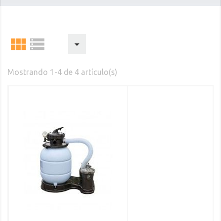



Mostrando 1-4 de 4 artículo(s)