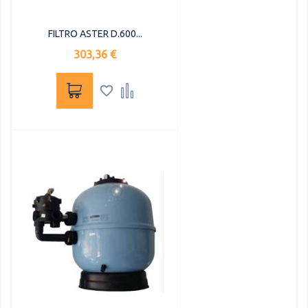
FILTRO ASTER D.600...
Precio
303,36 €

