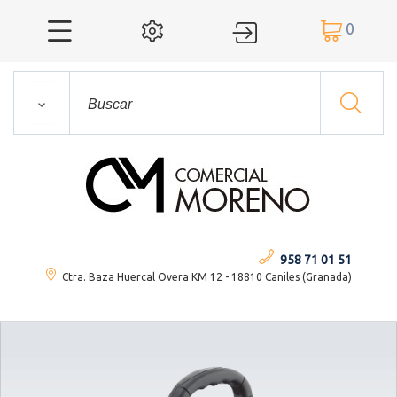
0




958 71 01 51
Ctra. Baza Huercal Overa KM 12 - 18810 Caniles (Granada)