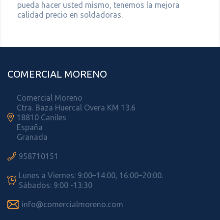
pueda hacer usted mismo, tenemos la mejora
calidad precio en soldadoras.
COMERCIAL MORENO
Comercial Moreno
Ctra. Baza Huercal Overa KM 13.6

18810 Caniles
España
Granada

958710151
Lunes a Viernes: 9:00–14:00, 16:00–20:00.

Sábados: 9:00 -13:30

info@comercialmoreno.com