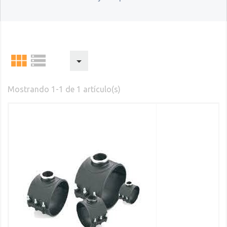



Mostrando 1-1 de 1 artículo(s)