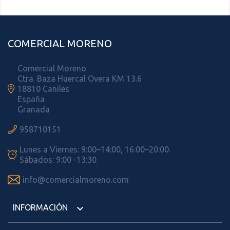
COMERCIAL MORENO
Comercial Moreno
Ctra. Baza Huercal Overa KM 13.6

18810 Caniles
España
Granada

958710151
Lunes a Viernes: 9:00–14:00, 16:00–20:00.

Sábados: 9:00 -13:30

info@comercialmoreno.com
INFORMACIÓN
