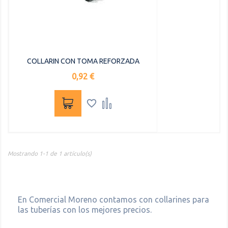
COLLARIN CON TOMA REFORZADA
Precio
0,92 €


Mostrando 1-1 de 1 artículo(s)
En Comercial Moreno contamos con collarines para
las tuberías con los mejores precios.