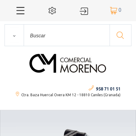
0




958 71 01 51
Ctra. Baza Huercal Overa KM 12 - 18810 Caniles (Granada)