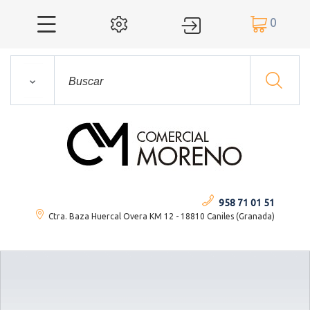
0




958 71 01 51
Ctra. Baza Huercal Overa KM 12 - 18810 Caniles (Granada)