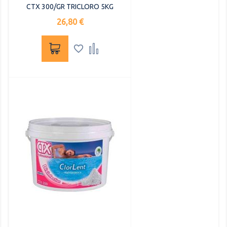
CTX 300/GR TRICLORO 5KG
Precio
26,80 €

