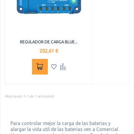
REGULADOR DE CARGA BLUE...
Precio
202,61 €


Mostrando 1-1 de 1 artículo(s)
Para controlar mejor la carga de las baterias y
alargar la vida util de las baterias ven a Comercial