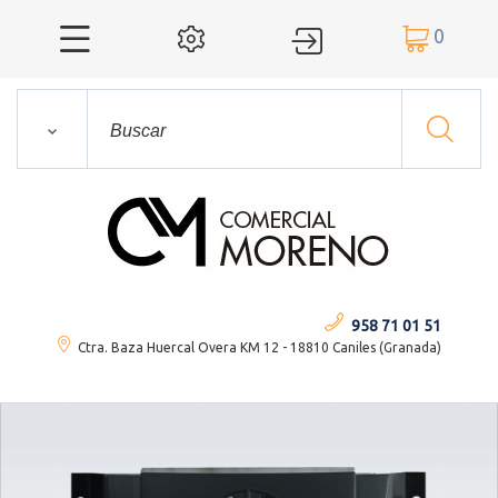
0




958 71 01 51
Ctra. Baza Huercal Overa KM 12 - 18810 Caniles (Granada)