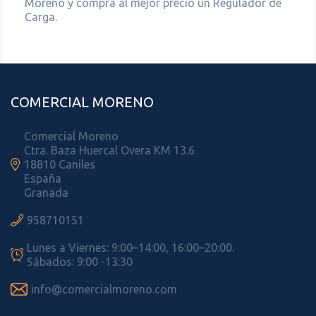
Moreno y compra al mejor precio un Regulador de
Carga.
COMERCIAL MORENO
Comercial Moreno
Ctra. Baza Huercal Overa KM 13.6

18810 Caniles
España
Granada

958710151
Lunes a Viernes: 9:00–14:00, 16:00–20:00.

Sábados: 9:00 -13:30

info@comercialmoreno.com