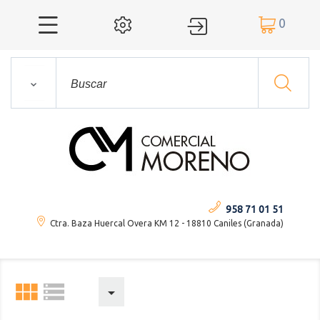
0




958 71 01 51
Ctra. Baza Huercal Overa KM 12 - 18810 Caniles (Granada)


