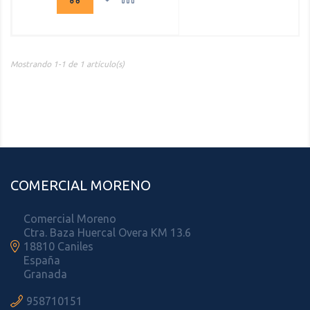
Mostrando 1-1 de 1 artículo(s)
COMERCIAL MORENO
Comercial Moreno
Ctra. Baza Huercal Overa KM 13.6

18810 Caniles
España
Granada

958710151