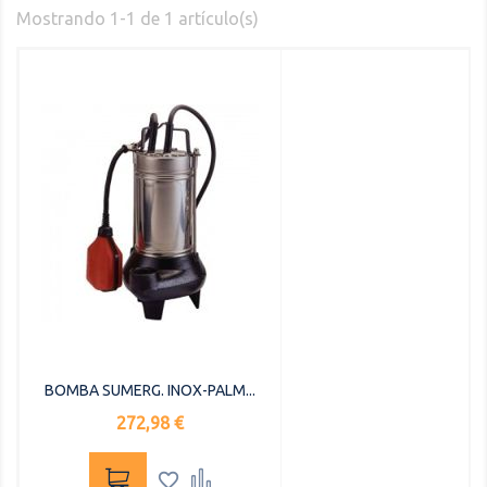
Mostrando 1-1 de 1 artículo(s)
BOMBA SUMERG. INOX-PALM...
Precio
272,98 €

