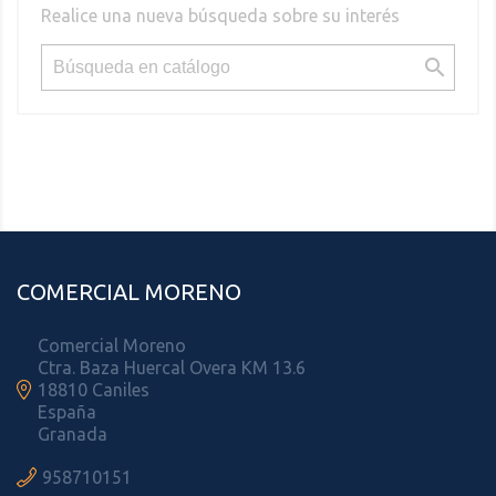
Realice una nueva búsqueda sobre su interés

COMERCIAL MORENO
Comercial Moreno
Ctra. Baza Huercal Overa KM 13.6

18810 Caniles
España
Granada

958710151