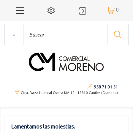
0




958 71 01 51
Ctra. Baza Huercal Overa KM 12 - 18810 Caniles (Granada)
Lamentamos las molestias.