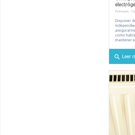
electróge
Publicado : 15
Disponer d
independien
asegurarnos
como había
mantener el 
search
Leer 