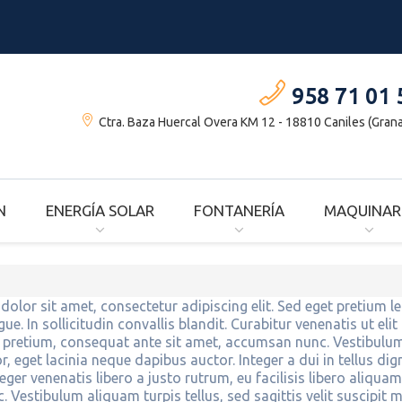
958 71 01 
Ctra. Baza Huercal Overa KM 12 - 18810 Caniles (Gran
N
ENERGÍA SOLAR
FONTANERÍA
MAQUINAR
olor sit amet, consectetur adipiscing elit. Sed eget pretium le
e. In sollicitudin convallis blandit. Curabitur venenatis ut eli
 pretium, consequat ante sit amet, accumsan nunc. Vestibulum
r, eget lacinia neque dapibus auctor. Integer a dui in tellus di
teger venenatis libero a justo rutrum, eu facilisis libero aliquam
. Vestibulum aliquam turpis tellus, sed sagittis velit suscipit m