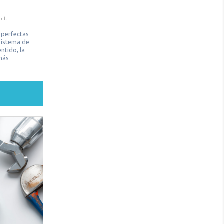
ult
 perfectas
sistema de
entido, la
 más