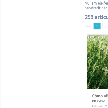
Nullam eleife
hendrerit nec
253 artíc
<<
1
...
Cómo afi
en casa
Publicado : 27