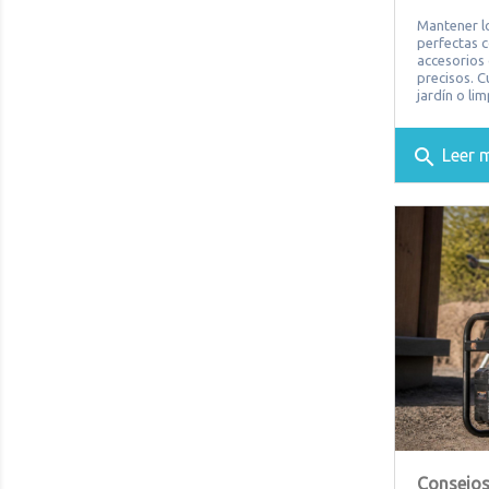
Mantener lo
perfectas c
accesorios 
precisos. 
jardín o lim
search
Leer 
Consejos