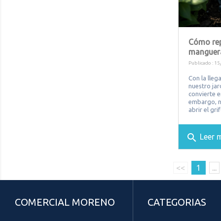
Cómo rep
manguera
Publicado : 15
Con la lle
nuestro jar
convierte e
embargo, n
abrir el gri
search
Leer 
<<
1
...
COMERCIAL MORENO
CATEGORIAS