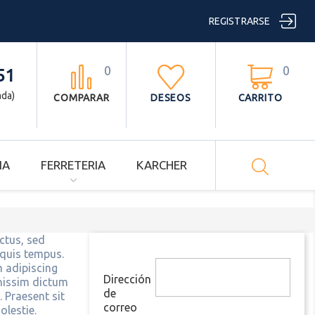

REGISTRARSE
0
0



51
ada)
COMPARAR
DESEOS
CARRITO

IA
FERRETERIA
KARCHER
ctus, sed
t quis tempus.
 adipiscing
Dirección
gnissim dictum
de
. Praesent sit
correo
olestie.