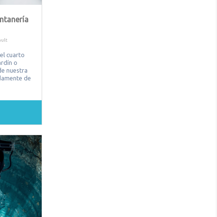
ntanería
ult
el cuarto
ardín o
 de nuestra
idamente de