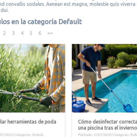
nd convallis sodales. Aenean est magna, molestie quis viverra 
 dui.
ulos en la categoría Default
2
3
4
5
6
>>
lar herramientas de poda
Cómo desinfectar correct
una piscina tras el invierno
/07/2026 | Categorías :
Default
Publicado : 21/07/2026 | Categorías :
Defa