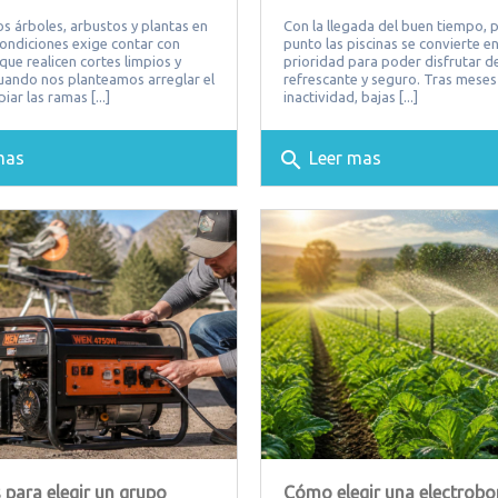
s árboles, arbustos y plantas en
Con la llegada del buen tiempo, 
ondiciones exige contar con
punto las piscinas se convierte e
que realicen cortes limpios y
prioridad para poder disfrutar d
Cuando nos planteamos arreglar el
refrescante y seguro. Tras meses
piar las ramas [...]
inactividad, bajas [...]
search
mas
Leer mas
 para elegir un grupo
Cómo elegir una electrob