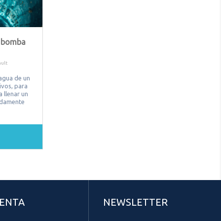
or bomba
ult
agua de un
ivos, para
 llenar un
idamente
UENTA
NEWSLETTER