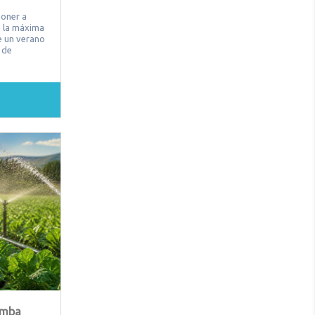
poner a
n la máxima
e un verano
 de
omba