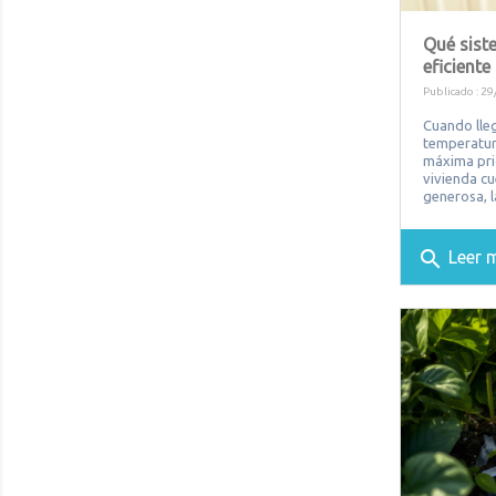
Qué sist
eficient
Publicado : 29
Cuando lleg
temperatura
máxima prio
vivienda cu
generosa, l
search
Leer 