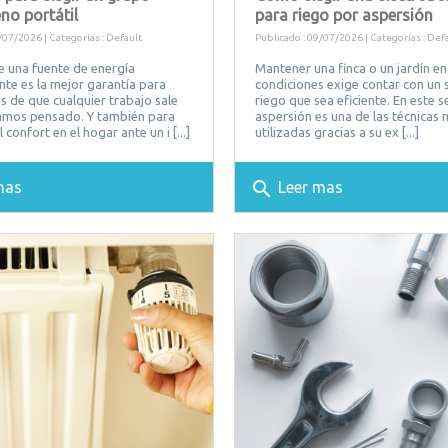
no portátil
para riego por aspersión
/07/2026 | Categorías :
Default
Publicado : 09/07/2026 | Categorías :
Defa
e una fuente de energía
Mantener una finca o un jardín en
te es la mejor garantía para
condiciones exige contar con un 
 de que cualquier trabajo sale
riego que sea eficiente. En este s
mos pensado. Y también para
aspersión es una de las técnicas
confort en el hogar ante un i [...]
utilizadas gracias a su ex [...]
search
mas
Leer mas