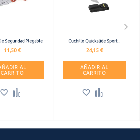

De Seguridad Plegable
Cuchillo Quickslide Sport...
Precio
Precio
11,50 €
24,15 €
AÑADIR AL
AÑADIR AL
CARRITO
CARRITO



