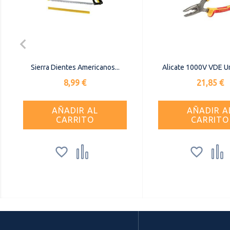

Sierra Dientes Americanos...
Alicate 1000V VDE Uni
Precio
Precio
8,99 €
21,85 €
AÑADIR AL
AÑADIR A
CARRITO
CARRITO



