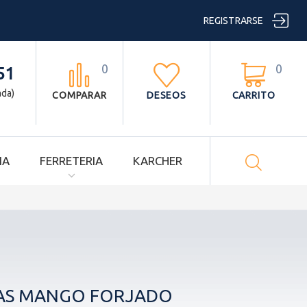

REGISTRARSE
0
0



51
ada)
COMPARAR
DESEOS
CARRITO

IA
FERRETERIA
KARCHER
AS MANGO FORJADO