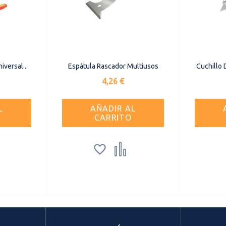
versal...
Espátula Rascador Multiusos
Cuchillo 
Precio
4,26 €
L
AÑADIR AL
CARRITO

