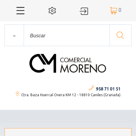
0




958 71 01 51
Ctra. Baza Huercal Overa KM 12 - 18810 Caniles (Granada)