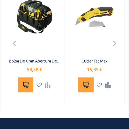


Bolsa De Gran Abertura De...
Cutter Fat Max
Precio
Precio
58,58 €
15,35 €



