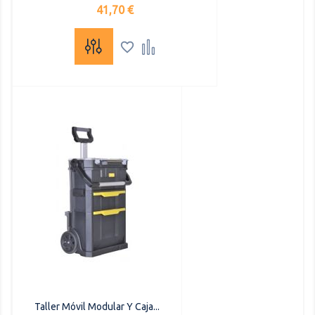
Precio
41,70 €


Taller Móvil Modular Y Caja...