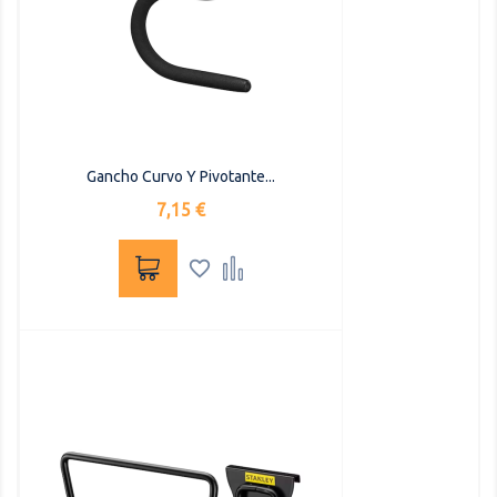
Gancho Curvo Y Pivotante...
Precio
7,15 €

