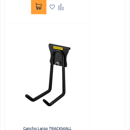


Gancho Largo TRACKWALL