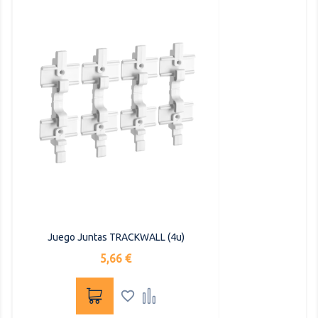
Juego Juntas TRACKWALL (4u)
Precio
5,66 €

