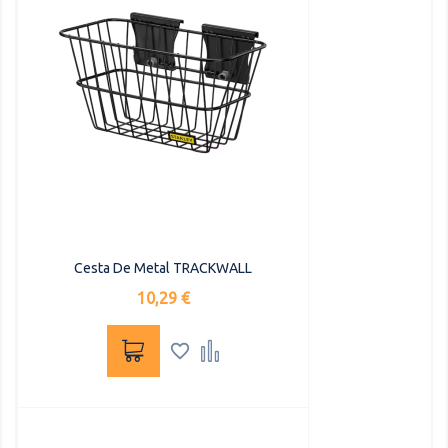
Cesta De Metal TRACKWALL
Precio
10,29 €

