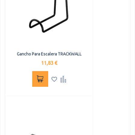
Gancho Para Escalera TRACKWALL
Precio
11,83 €

