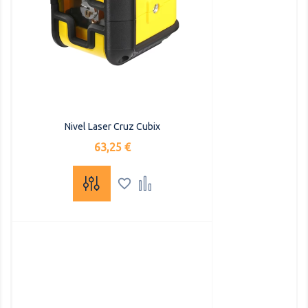
Nivel Laser Cruz Cubix
Precio
63,25 €

