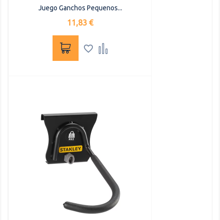
Juego Ganchos Pequenos...
Precio
11,83 €

