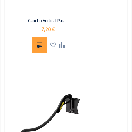
Gancho Vertical Para...
Precio
7,20 €

