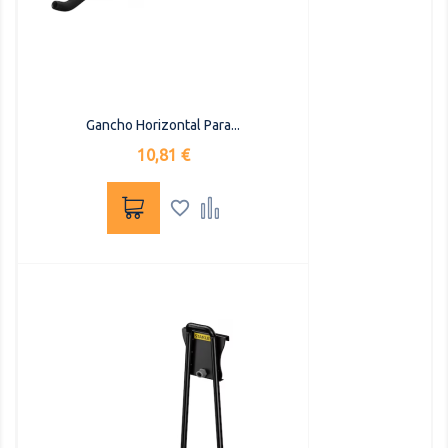
Gancho Horizontal Para...
Precio
10,81 €

