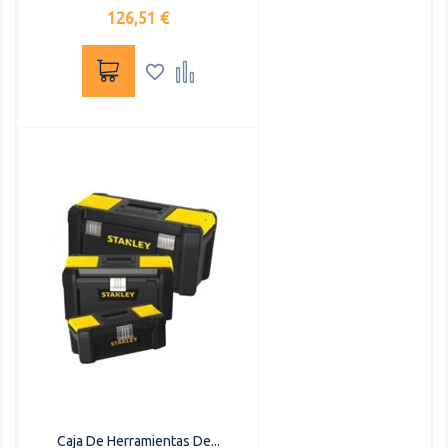
Precio
126,51 €


Caja De Herramientas De...