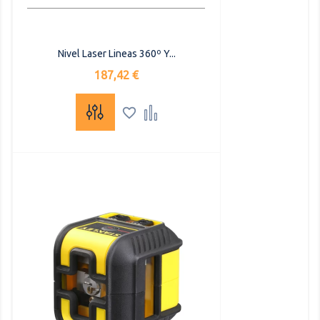
Nivel Laser Lineas 360º Y...
Precio
187,42 €

