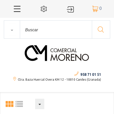
0




958 71 01 51
Ctra. Baza Huercal Overa KM 12 - 18810 Caniles (Granada)


