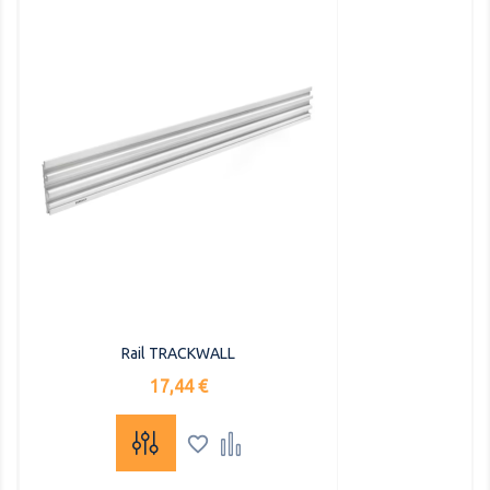
Rail TRACKWALL
Precio
17,44 €

