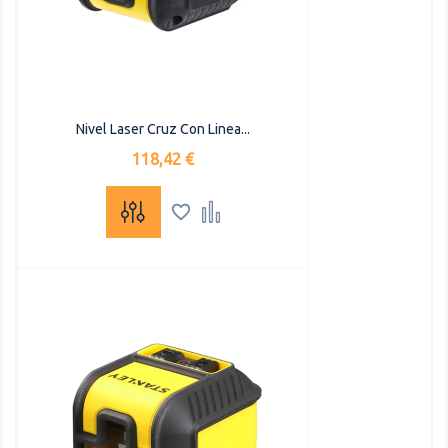
Nivel Laser Cruz Con Linea...
Precio
118,42 €

