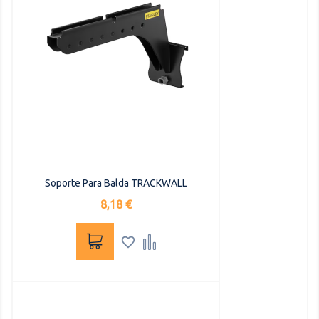
Soporte Para Balda TRACKWALL
Precio
8,18 €

