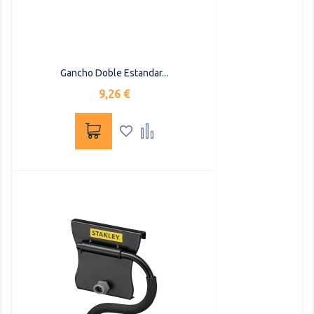
Gancho Doble Estandar...
Precio
9,26 €

