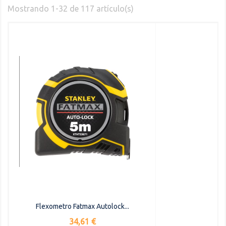
Mostrando 1-32 de 117 artículo(s)
Flexometro Fatmax Autolock...
Precio
34,61 €