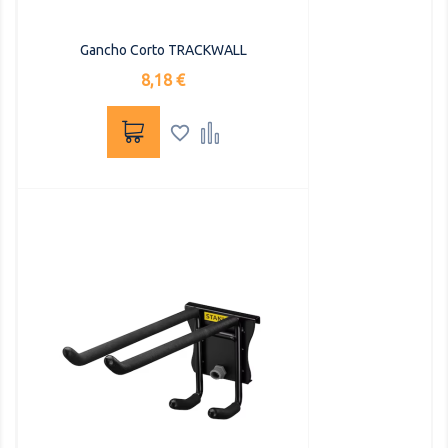
Gancho Corto TRACKWALL
Precio
8,18 €

