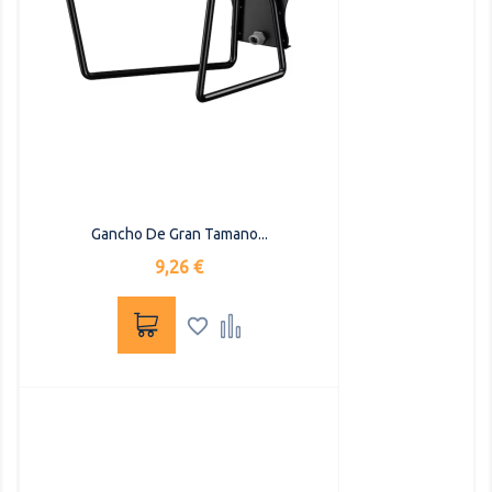
Gancho De Gran Tamano...
Precio
9,26 €

