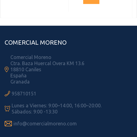
COMERCIAL MORENO
Comercial Moreno
Ctra. Baza Huercal Overa KM 13.6

18810 Caniles
España
Granada

958710151
Lunes a Viernes: 9:00–14:00, 16:00–20:00.

Sábados: 9:00 -13:30

info@comercialmoreno.com