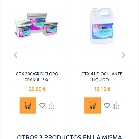


CTX 200/GR DICLORO
CTX 41 FLOCULANTE
GRANUL. 5Kg
LIQUIDO...
Precio
Precio
29,00 €
12,10 €




OTROS 3 PRODUCTOS EN LA MISMA