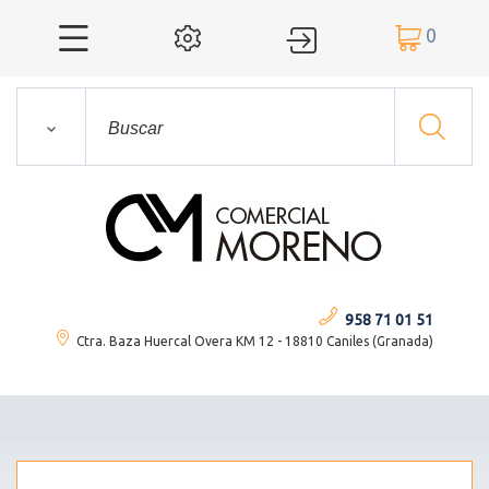
0




958 71 01 51
Ctra. Baza Huercal Overa KM 12 - 18810 Caniles (Granada)