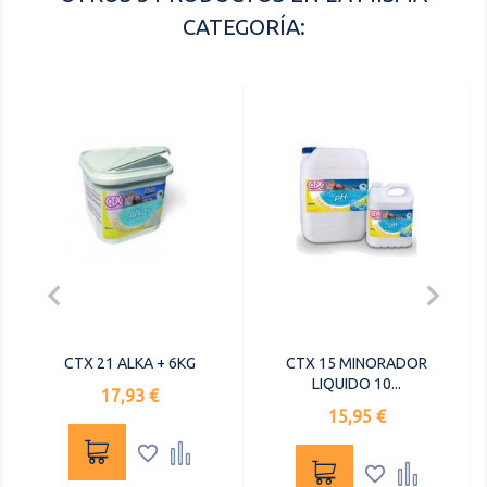
CATEGORÍA:


CTX 21 ALKA + 6KG
CTX 15 MINORADOR
LIQUIDO 10...
Precio
17,93 €
Precio
15,95 €



