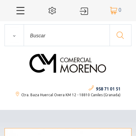
0




958 71 01 51
Ctra. Baza Huercal Overa KM 12 - 18810 Caniles (Granada)