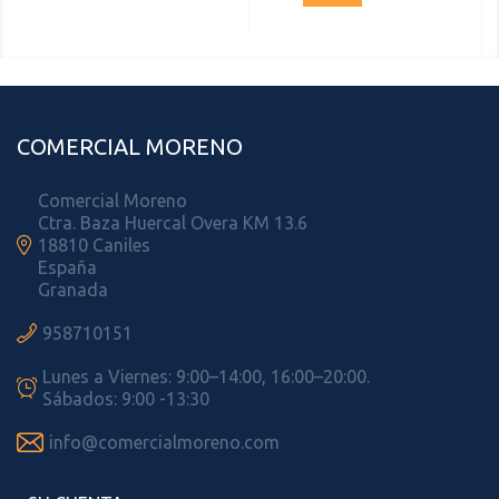
COMERCIAL MORENO
Comercial Moreno
Ctra. Baza Huercal Overa KM 13.6

18810 Caniles
España
Granada

958710151
Lunes a Viernes: 9:00–14:00, 16:00–20:00.

Sábados: 9:00 -13:30

info@comercialmoreno.com