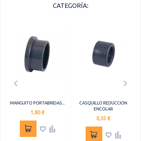
CATEGORÍA:


MANGUITO PORTABRIDAS...
CASQUILLO REDUCCION
ENCOLAR
Precio
1,80 €
Precio
0,35 €



