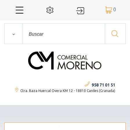
0




958 71 01 51
Ctra. Baza Huercal Overa KM 12 - 18810 Caniles (Granada)