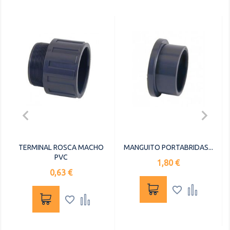


TERMINAL ROSCA MACHO
MANGUITO PORTABRIDAS...
PVC
Precio
1,80 €
Precio
0,63 €



