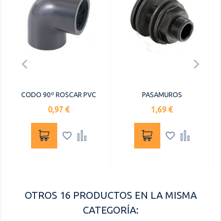


CODO 90º ROSCAR PVC
PASAMUROS
Precio
Precio
0,97 €
1,69 €




OTROS 16 PRODUCTOS EN LA MISMA
CATEGORÍA: