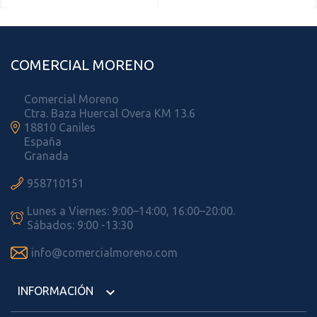
COMERCIAL MORENO
Comercial Moreno
Ctra. Baza Huercal Overa KM 13.6

18810 Caniles
España
Granada

958710151
Lunes a Viernes: 9:00–14:00, 16:00–20:00.

Sábados: 9:00 -13:30

info@comercialmoreno.com
INFORMACIÓN
