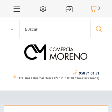
0




958 71 01 51
Ctra. Baza Huercal Overa KM 12 - 18810 Caniles (Granada)