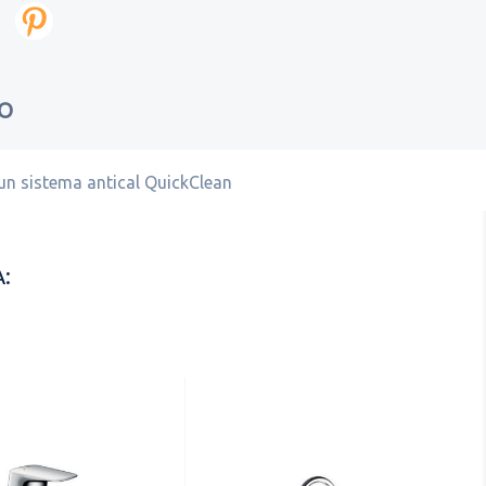
TO
 un sistema antical QuickClean
: