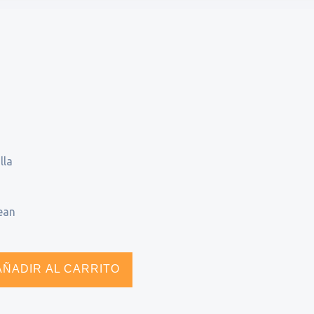
lla
ean
AÑADIR AL CARRITO