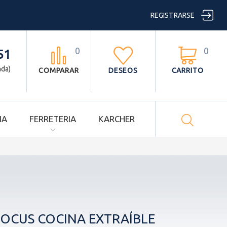

REGISTRARSE
0
0



51
ada)
COMPARAR
DESEOS
CARRITO

IA
FERRETERIA
KARCHER
OCUS COCINA EXTRAÍBLE