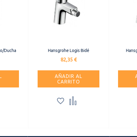
ño/Ducha
Hansgrohe Logis Bidé
Hansg
Precio
82,35 €
L
AÑADIR AL
CARRITO

