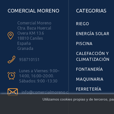
COMERCIAL MORENO
CATEGORIAS
Comercial Moreno
RIEGO
Ctra. Baza Huercal
Overa KM 13.6
ENERGÍA SOLAR

18810 Caniles
España
PISCINA
Granada
CALEFACCIÓN Y

CLIMATIZACIÓN
958710151
FONTANERÍA
Lunes a Viernes: 9:00–

14:00, 16:00–20:00.
MAQUINARIA
Sábados: 9:00 -13:30
FERRETERÍA

info@comercialmoreno.com
Utilizamos cookies propias y de terceros, p