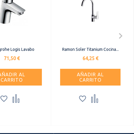

rohe Logis Lavabo
Ramon Soler Titanium Cocina...
Precio
Precio
71,50 €
64,25 €
AÑADIR AL
AÑADIR AL
CARRITO
CARRITO



