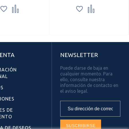




UENTA
NEWSLETTER
Puede darse de baja en
MACIÓN
cualquier momento. Para
NAL
ello, consulte nuestra
información de contacto en
OS
el aviso legal.
CIONES
ES DE
ENTO
TA DE DESEOS