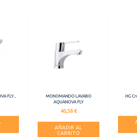
A FLY...
MONOMANDO LAVABO
HG Cro
AQUANOVA FLY
Precio
40,58 €
L
AÑADIR AL
CARRITO