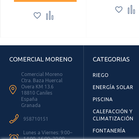




COMERCIAL MORENO
CATEGORIAS
Comercial Moreno
RIEGO
Ctra. Baza Huercal
Overa KM 13.6
ENERGÍA SOLAR

18810 Caniles
España
PISCINA
Granada
CALEFACCIÓN Y

CLIMATIZACIÓN
958710151
FONTANERÍA
Lunes a Viernes: 9:00–

14:00, 16:00–20:00.