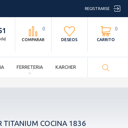

REGISTRARSE
0
0



51
ada)
COMPARAR
DESEOS
CARRITO

IA
FERRETERIA
KARCHER
 TITANIUM COCINA 1836