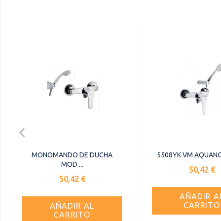

MONOMANDO DE DUCHA
5508YK VM AQUANOV
MOD....
Precio
50,42 €
Precio
50,42 €
AÑADIR A
CARRITO
AÑADIR AL
CARRITO