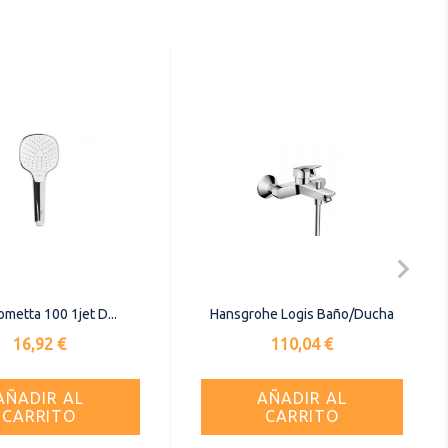

metta 100 1jet D...
Hansgrohe Logis Baño/Ducha
Precio
Precio
16,92 €
110,04 €
AÑADIR AL
AÑADIR AL
CARRITO
CARRITO