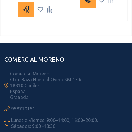




COMERCIAL MORENO
Comercial Moreno
Ctra. Baza Huercal Overa KM 13.6

18810 Caniles
España
Granada

958710151
Lunes a Viernes: 9:00–14:00, 16:00–20:00.

Sábados: 9:00 -13:30