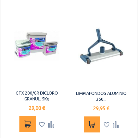
CTX 200/GR DICLORO
LIMPIAFONDOS ALUMINIO
GRANUL. 5Kg
350...
Precio
29,00 €
Precio
29,95 €



