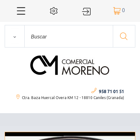
0




958 71 01 51
Ctra. Baza Huercal Overa KM 12 - 18810 Caniles (Granada)