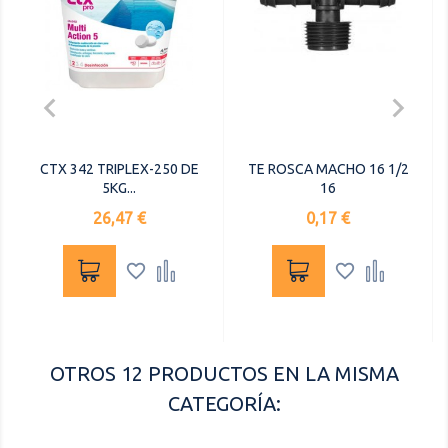


CTX 342 TRIPLEX-250 DE
TE ROSCA MACHO 16 1/2
5KG...
16
Precio
Precio
26,47 €
0,17 €




OTROS 12 PRODUCTOS EN LA MISMA
CATEGORÍA: