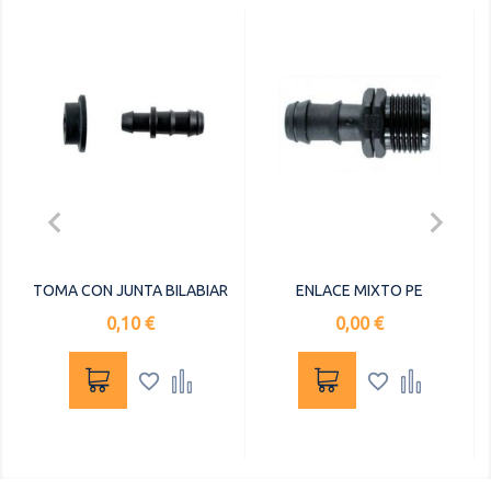


TOMA CON JUNTA BILABIAR
ENLACE MIXTO PE
Precio
Precio
0,10 €
0,00 €



