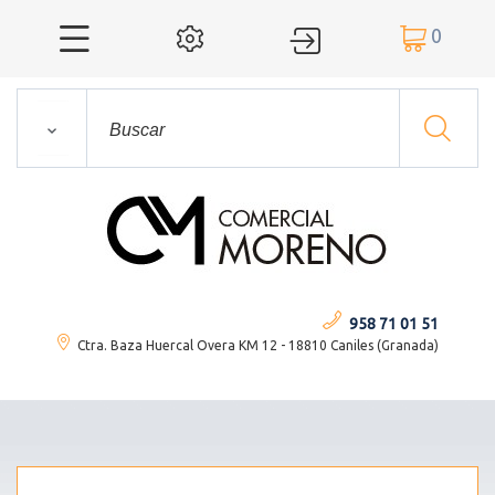
0




958 71 01 51
Ctra. Baza Huercal Overa KM 12 - 18810 Caniles (Granada)