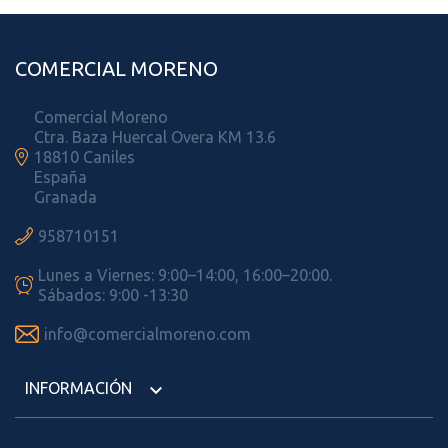
COMERCIAL MORENO
Comercial Moreno
Ctra. Baza Huercal Overa KM 13.6

18810 Caniles
España
Granada

958710151
Lunes a Viernes: 9:00–14:00, 16:00–20:00.

Sábados: 9:00 -13:30

info@comercialmoreno.com
INFORMACIÓN
