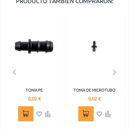
PRODUCTO TAMBIÉN COMPRARON:


TOMA PE
TOMA DE MICROTUBO
Precio
Precio
0,02 €
0,02 €



