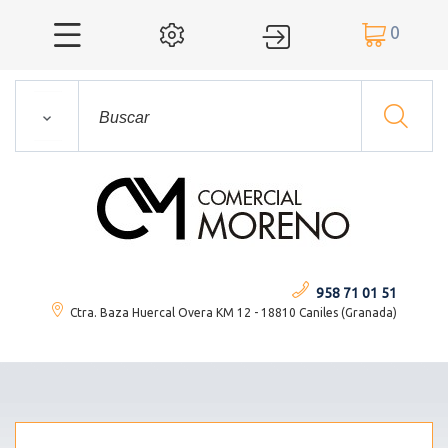
0




958 71 01 51
Ctra. Baza Huercal Overa KM 12 - 18810 Caniles (Granada)