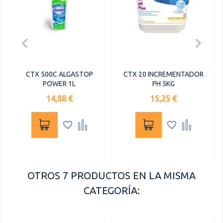


CTX 500C ALGASTOP
CTX 20 INCREMENTADOR
POWER 1L
PH 5KG
Precio
Precio
14,88 €
15,25 €




OTROS 7 PRODUCTOS EN LA MISMA
CATEGORÍA: