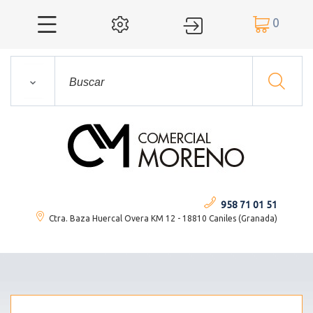
0




958 71 01 51
Ctra. Baza Huercal Overa KM 12 - 18810 Caniles (Granada)