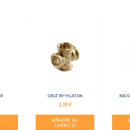
ER
CRUZ 90º H LATON
RACO
Precio
2,30 €
L
AÑADIR AL
CARRITO