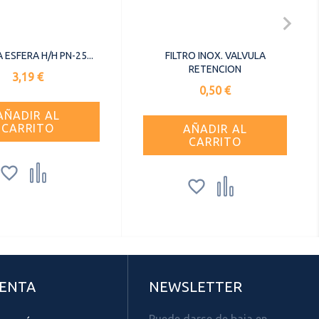

 ESFERA H/H PN-25...
FILTRO INOX. VALVULA
RETENCION
Precio
3,19 €
Precio
0,50 €
AÑADIR AL
CARRITO
AÑADIR AL
CARRITO




UENTA
NEWSLETTER