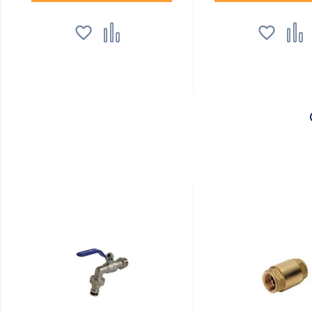



