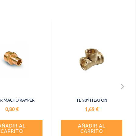

R MACHO RAYPER
TE 90º H LATON
Precio
Precio
0,80 €
1,69 €
AÑADIR AL
AÑADIR AL
CARRITO
CARRITO