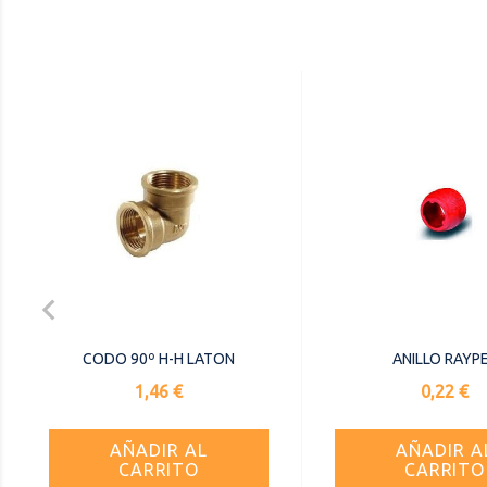

CODO 90º H-H LATON
ANILLO RAYP
Precio
Precio
1,46 €
0,22 €
AÑADIR AL
AÑADIR A
CARRITO
CARRITO