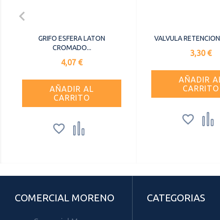

GRIFO ESFERA LATON
VALVULA RETENCION L
CROMADO...
Precio
3,30 €
Precio
4,07 €
AÑADIR A
CARRITO
AÑADIR AL
CARRITO




COMERCIAL MORENO
CATEGORIAS