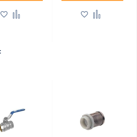




: