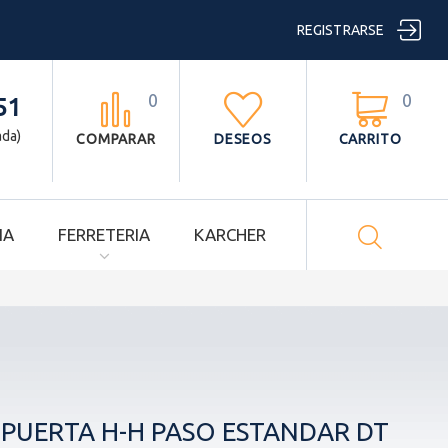

REGISTRARSE
0
0



51
ada)
COMPARAR
DESEOS
CARRITO

IA
FERRETERIA
KARCHER
PUERTA H-H PASO ESTANDAR DT