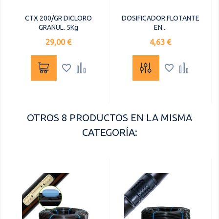
CTX 200/GR DICLORO
DOSIFICADOR FLOTANTE
GRANUL. 5Kg
EN...
Precio
Precio
29,00 €
4,63 €




OTROS 8 PRODUCTOS EN LA MISMA
CATEGORÍA: