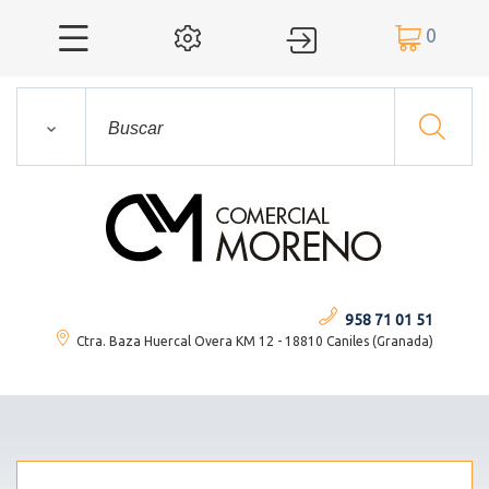
0




958 71 01 51
Ctra. Baza Huercal Overa KM 12 - 18810 Caniles (Granada)