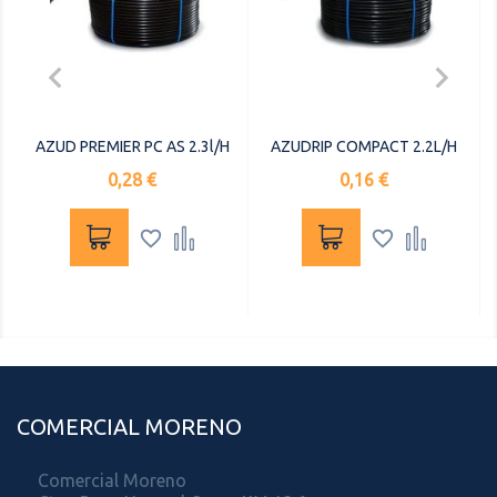


AZUD PREMIER PC AS 2.3l/h
AZUDRIP COMPACT 2.2L/H
Precio
Precio
0,28 €
0,16 €




COMERCIAL MORENO
Comercial Moreno