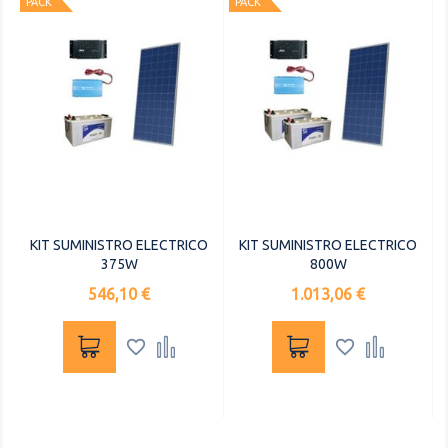
PACK
PACK
KIT SUMINISTRO ELECTRICO
KIT SUMINISTRO ELECTRICO
375W
800W
Precio
Precio
546,10 €
1.013,06 €



