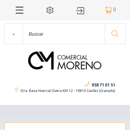
0




958 71 01 51
Ctra. Baza Huercal Overa KM 12 - 18810 Caniles (Granada)