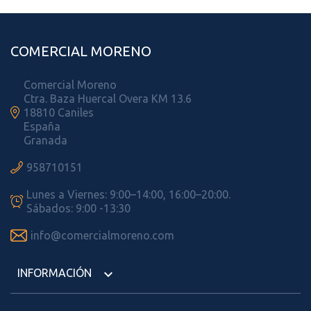
COMERCIAL MORENO
Comercial Moreno
Ctra. Baza Huercal Overa KM 13.6

18810 Caniles
España
Granada

958710151
Lunes a Viernes: 9:00–14:00, 16:00–20:00.

Sábados: 9:00 -13:30

info@comercialmoreno.com
INFORMACIÓN
