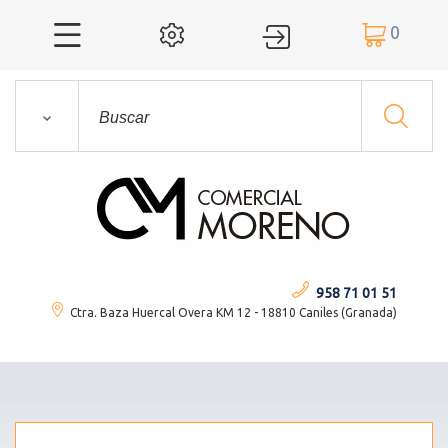
0




958 71 01 51
Ctra. Baza Huercal Overa KM 12 - 18810 Caniles (Granada)