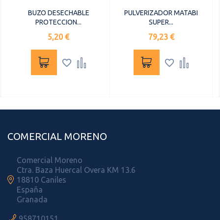
BUZO DESECHABLE
PULVERIZADOR MATABI
PROTECCION...
SUPER...
Precio
Precio
5,20 €
79,23 €




COMERCIAL MORENO
Comercial Moreno
Ctra. Baza Huercal Overa KM 13.6

18810 Caniles
España
Granada

958710151