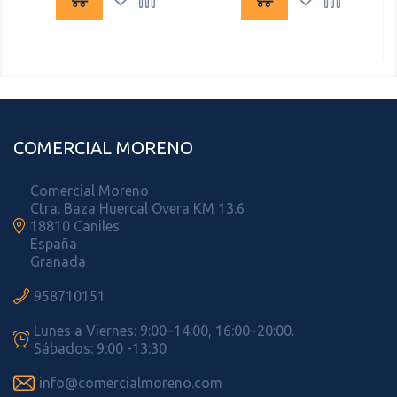
COMERCIAL MORENO
Comercial Moreno
Ctra. Baza Huercal Overa KM 13.6

18810 Caniles
España
Granada

958710151
Lunes a Viernes: 9:00–14:00, 16:00–20:00.

Sábados: 9:00 -13:30

info@comercialmoreno.com