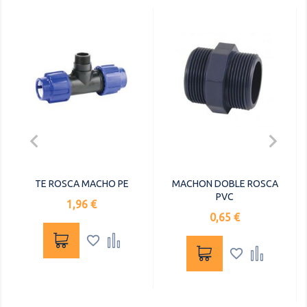


TE ROSCA MACHO PE
MACHON DOBLE ROSCA
PVC
Precio
1,96 €
Precio
0,65 €



