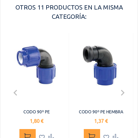
OTROS 11 PRODUCTOS EN LA MISMA
CATEGORÍA:


CODO 90º PE
CODO 90º PE HEMBRA
Precio
Precio
1,80 €
1,37 €



