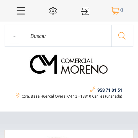
0




958 71 01 51
Ctra. Baza Huercal Overa KM 12 - 18810 Caniles (Granada)