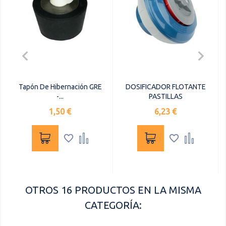


Tapón De Hibernación GRE
DOSIFICADOR FLOTANTE
-...
PASTILLAS
Precio
Precio
1,50 €
6,23 €




OTROS 16 PRODUCTOS EN LA MISMA
CATEGORÍA: