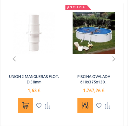
¡EN OFERTA!


UNION 2 MANGUERAS FLOT.
PISCINA OVALADA
D.38mm
610x375x120...
Precio
Precio
1,63 €
1.767,26 €



