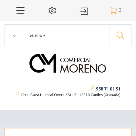
0




958 71 01 51
Ctra. Baza Huercal Overa KM 12 - 18810 Caniles (Granada)