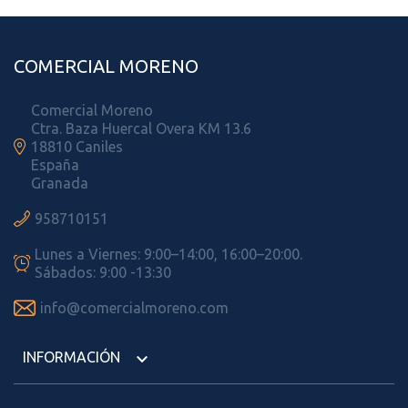
COMERCIAL MORENO
Comercial Moreno
Ctra. Baza Huercal Overa KM 13.6

18810 Caniles
España
Granada

958710151
Lunes a Viernes: 9:00–14:00, 16:00–20:00.

Sábados: 9:00 -13:30

info@comercialmoreno.com
INFORMACIÓN
