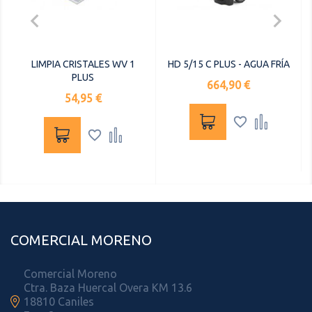


LIMPIA CRISTALES WV 1
HD 5/15 C PLUS - AGUA FRÍA
PLUS
Precio
664,90 €
Precio
54,95 €




COMERCIAL MORENO
Comercial Moreno
Ctra. Baza Huercal Overa KM 13.6

18810 Caniles