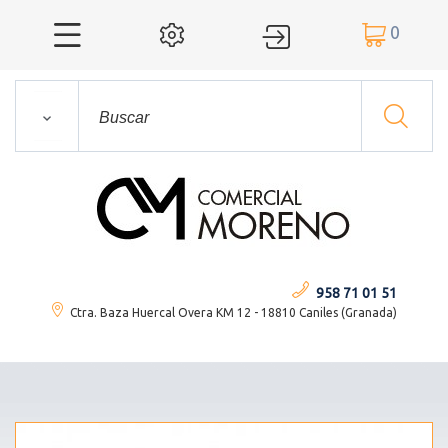
0




958 71 01 51
Ctra. Baza Huercal Overa KM 12 - 18810 Caniles (Granada)