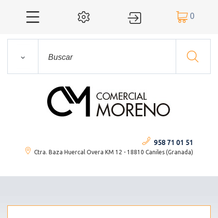
0




958 71 01 51
Ctra. Baza Huercal Overa KM 12 - 18810 Caniles (Granada)