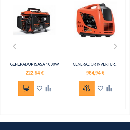


GENERADOR ISASA 1000W
GENERADOR INVERTER...
Precio
Precio
222,64 €
984,94 €



