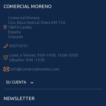
COMERCIAL MORENO
Comercial Moreno
Ctra. Baza Huercal Overa KM 13.6

18810 Caniles
España
Granada

958710151
Lunes a Viernes: 9:00–14:00, 16:00–20:00.

Sábados: 9:00 -13:30

info@comercialmoreno.com
SU CUENTA

NEWSLETTER