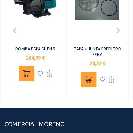


BOMBA ESPA SILEN S
TAPA + JUNTA PREFILTRO
SENA
Precio
264,99 €
Precio
20,22 €




COMERCIAL MORENO