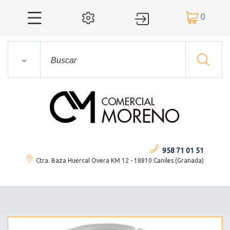
0




958 71 01 51
Ctra. Baza Huercal Overa KM 12 - 18810 Caniles (Granada)