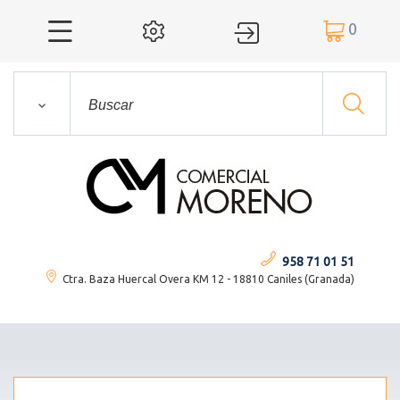
0




958 71 01 51
Ctra. Baza Huercal Overa KM 12 - 18810 Caniles (Granada)